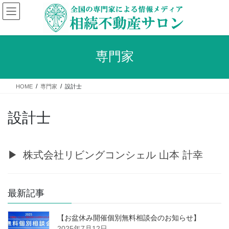
コ
ナ
ン
ビ
テ
ゲ
ン
ー
ツ
シ
専門家
へ
ョ
ス
ン
キ
に
HOME
専門家
設計士
ッ
移
プ
動
設計士
株式会社リビングコンシェル 山本 計幸
最新記事
【お盆休み開催個別無料相談会のお知らせ】
2025年7月12日