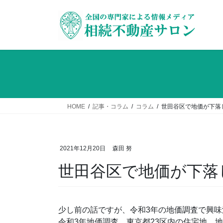
コ
ナ
ン
ビ
テ
ゲ
ン
ー
ツ
シ
へ
ョ
ス
ン
キ
に
ッ
移
HOME
記事・コラム
コラム
世田谷区で地価が下落
プ
動
2021年12月20日
森田 努
世田谷区で地価が下落
少し前の話ですが、令和3年の地価調査で興
令和3年地価調査、東京都23区内の住宅地、