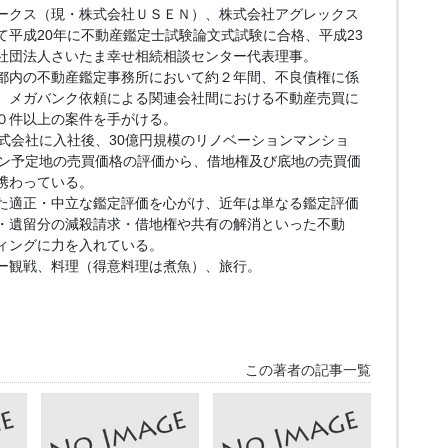
ークス（現・株式会社ＵＳＥＮ）、株式会社アグレックス
て平成20年に不動産鑑定士試験論文式試験に合格、平成23
社団法人さいたま幸せ相続相談センター代表理事。
都内の不動産鑑定事務所において約２年間、不良債権に係
、メガバンク依頼による関連会社間における不動産売買に
０件以上の案件を手がける。
株式会社に入社後、30億円規模のリノベーションマンショ
ョン予定地の売買価格の評価から、借地権及び底地の売買価
携わっている。
た適正・中立な鑑定評価を心がけ、近年は単なる鑑定評価
・遺留分の減殺請求・借地権や共有の解消といった不動
ィングに力を入れている。
ー観戦、料理（得意料理は煮魚）、旅行。
この著者の記事一覧