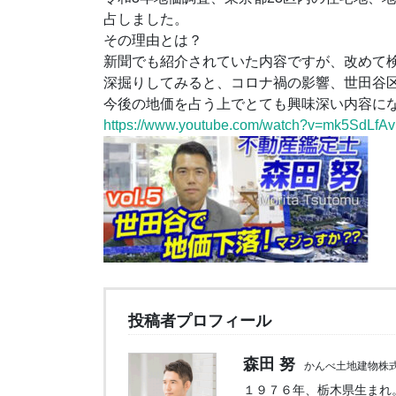
占しました。
その理由とは？
新聞でも紹介されていた内容ですが、改めて
深掘りしてみると、コロナ禍の影響、世田谷
今後の地価を占う上でとても興味深い内容に
https://www.youtube.com/watch?v=mk5SdLfA
投稿者プロフィール
森田 努
かんべ土地建物株式
１９７６年、栃木県生まれ