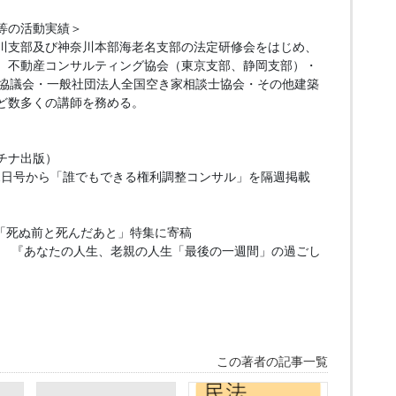
等の活動実績＞
川支部及び神奈川本部海老名支部の法定研修会をはじめ、
、不動産コンサルティング協会（東京支部、静岡支部）・
ー協議会・一般社団法人全国空き家相談士協会・その他建築
ど数多くの講師を務める。
チナ出版）
12日号から「誰でもできる権利調整コンサル」を隔週掲載
号「死ぬ前と死んだあと」特集に寄稿
日号 『あなたの人生、老親の人生「最後の一週間」の過ごし
この著者の記事一覧