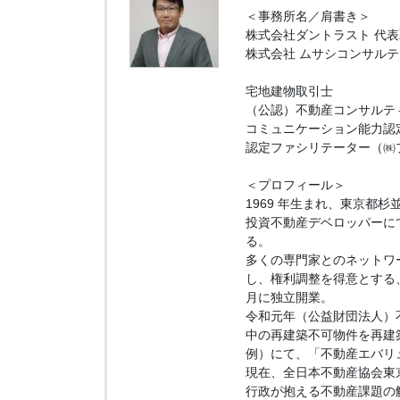
＜事務所名／肩書き＞
株式会社ダントラスト 代
株式会社 ムサシコンサルテ
宅地建物取引士
（公認）不動産コンサルテ
コミュニケーション能力認
認定ファシリテーター（㈱
＜プロフィール＞
1969 年生まれ、東京都杉
投資不動産デベロッパーにて
る。
多くの専門家とのネットワ
し、権利調整を得意とする
月に独立開業。
令和元年（公益財団法人）
中の再建築不可物件を再建
例）にて、「不動産エバリ
現在、全日本不動産協会東
行政が抱える不動産課題の