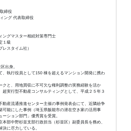
表取締役
ィング 代表取締役
ィングマスター相続対策専門士
定１級
プレスタイム社）
並区出身。
、執行役員として150 棟を超えるマンション開発に携わ
ークと、用地買収に不可欠な権利調整の実務経験を活か
、超実行型不動産コンサルティングとして、平成２５年３
不動産流通推進センター主催の事例発表会にて、近隣紛争
築可能にした事例（埼玉県飯能市の潜在空き家の活用事
ューション部門」優秀賞を受賞。
京本部中野杉並支部行政担当（杉並区）副委員長を務め、
解決に尽力している。