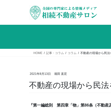
コ
ナ
ン
ビ
テ
ゲ
ン
ー
ツ
シ
へ
ョ
ス
ン
キ
に
ッ
移
HOME
記事・コラム
コラム
不動産の現場から民
プ
動
2021年8月13日
堀田 直宏
不動産の現場から民
『第一編総則 第四章「物」第86条（不動産