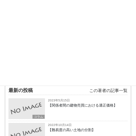
億円規模のマンション予定地の売買価格の評価
から、借地権及び底地の売買価格の評価まで幅
広い案件に携わっている。
実際のマーケットを重視した適正・中立な鑑定
評価を心がけ、近年は単なる鑑定評価に留まら
ず、遺言書の作成・遺留分の減殺請求・借地権
や共有の解消といった不動産・相続問題のコン
サルティングに力を入れている。
趣味はフットサル、サッカー観戦、料理（得意
料理は煮魚）、旅行。
最新の投稿
この著者の記事一覧
2023年5月15日
【関係者間の建物売買における適正価格】
コラム
2022年10月14日
【難易度の高い土地の分割】